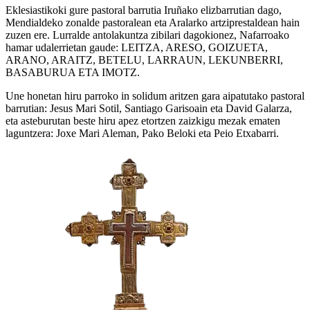
Eklesiastikoki gure pastoral barrutia Iruñako elizbarrutian dago,
Mendialdeko zonalde pastoralean eta Aralarko artziprestaldean hain
zuzen ere. Lurralde antolakuntza zibilari dagokionez, Nafarroako
hamar udalerrietan gaude: LEITZA, ARESO, GOIZUETA,
ARANO, ARAITZ, BETELU, LARRAUN, LEKUNBERRI,
BASABURUA ETA IMOTZ.
Une honetan hiru parroko in solidum aritzen gara aipatutako pastoral
barrutian: Jesus Mari Sotil, Santiago Garisoain eta David Galarza,
eta asteburutan beste hiru apez etortzen zaizkigu mezak ematen
laguntzera: Joxe Mari Aleman, Pako Beloki eta Peio Etxabarri.