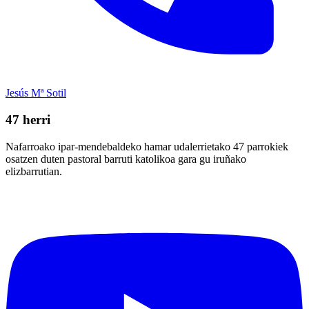
Jesús Mª Sotil
47 herri
Nafarroako ipar-mendebaldeko hamar udalerrietako 47 parrokiek
osatzen duten pastoral barruti katolikoa gara gu iruñako
elizbarrutian.