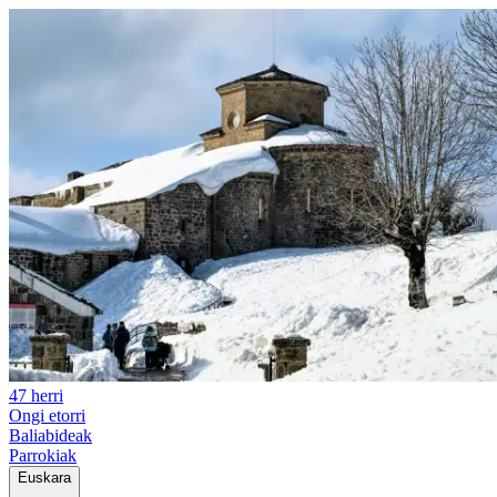
47 herri
Ongi etorri
Baliabideak
Parrokiak
Euskara