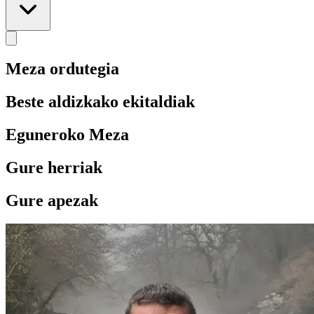
Meza ordutegia
Beste aldizkako ekitaldiak
Eguneroko Meza
Gure herriak
Gure apezak