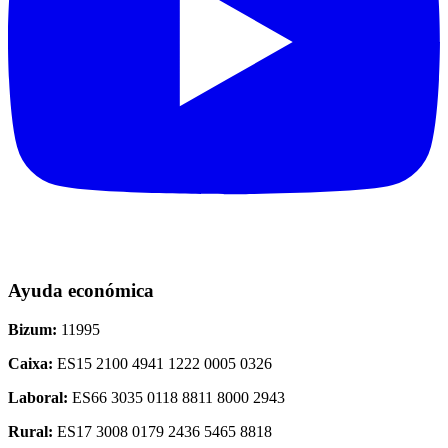
Ayuda económica
Bizum:
11995
Caixa:
ES15 2100 4941 1222 0005 0326
Laboral:
ES66 3035 0118 8811 8000 2943
Rural:
ES17 3008 0179 2436 5465 8818