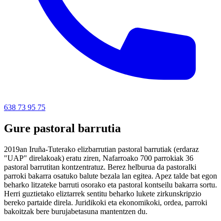
638 73 95 75
Gure pastoral barrutia
2019an Iruña-Tuterako elizbarrutian pastoral barrutiak (erdaraz
"UAP" direlakoak) eratu ziren, Nafarroako 700 parrokiak 36
pastoral barrutitan kontzentratuz. Berez helburua da pastoralki
parroki bakarra osatuko balute bezala lan egitea. Apez talde bat egon
beharko litzateke barruti osorako eta pastoral kontseilu bakarra sortu.
Herri guztietako eliztarrek sentitu beharko lukete zirkunskripzio
bereko partaide direla. Juridikoki eta ekonomikoki, ordea, parroki
bakoitzak bere burujabetasuna mantentzen du.