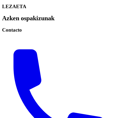
LEZAETA
Azken ospakizunak
Contacto